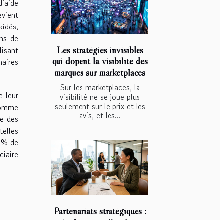
d’aide
evient
aidés,
ins de
Les stratégies invisibles
lisant
qui dopent la visibilité des
naires
marques sur marketplaces
Sur les marketplaces, la
e leur
visibilité ne se joue plus
seulement sur le prix et les
 comme
avis, et les...
te des
telles
93% de
ciaire
Partenariats stratégiques :