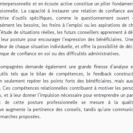
erpersonnelle et en écoute active constitue un pilier fondamen
ssionnelle. La capacité à instaurer une relation de confiance av
rise d’outils spécifiques, comme le questionnement ouvert 
isément les besoins, les freins à l’emploi ou les aspirations de c
l’étude de situations réelles, les futurs conseillers apprennent à d
 leur posture pour encourager l’expression des bénéficiaires. Une
r de chaque situation individuelle, et offre la possibilité de déc
nque de confiance en soi ou des difficultés administratives.
ccompagnées demande également une grande finesse d’analyse e
outils tels que le bilan de compétences, le feedback construc
on seulement repérer les points forts des bénéficiaires, mais aus
r. Ces compétences relationnelles contribuent à motiver les pers
cs, et à leur donner l’impulsion nécessaire pour entreprendre un pa
ct de cette posture professionnelle se mesure à la quali
ve augmente la pertinence des conseils, tandis qu’une communi
démarches proposées.