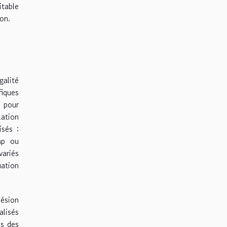
itable
on.
galité
fiques
s pour
lation
isés :
ap ou
variés
ation
hésion
alisés
ns des