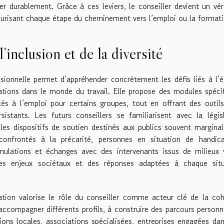
r durablement. Grâce à ces leviers, le conseiller devient un vér
curisant chaque étape du cheminement vers l’emploi ou la formati
inclusion et de la diversité
sionnelle permet d’appréhender concrètement les défis liés à l’é
nations dans le monde du travail. Elle propose des modules spéci
ès à l’emploi pour certains groupes, tout en offrant des outil
rsistants. Les futurs conseillers se familiarisent avec la légis
les dispositifs de soutien destinés aux publics souvent marginal
 confrontés à la précarité, personnes en situation de handic
mulations et échanges avec des intervenants issus de milieux 
des enjeux sociétaux et des réponses adaptées à chaque situ
ation valorise le rôle du conseiller comme acteur clé de la co
 accompagner différents profils, à construire des parcours personn
ions locales, associations spécialisées, entreprises engagées da