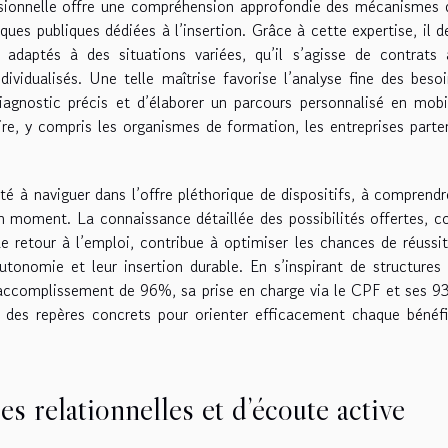
ssionnelle offre une compréhension approfondie des mécanismes 
iques publiques dédiées à l’insertion. Grâce à cette expertise, il d
ux adaptés à des situations variées, qu’il s’agisse de contrats 
ividualisés. Une telle maîtrise favorise l’analyse fine des beso
diagnostic précis et d’élaborer un parcours personnalisé en mobi
oire, y compris les organismes de formation, les entreprises parte
ité à naviguer dans l’offre pléthorique de dispositifs, à comprendr
bon moment. La connaissance détaillée des possibilités offertes,
de retour à l’emploi, contribue à optimiser les chances de réussi
onomie et leur insertion durable. En s’inspirant de structures 
accomplissement de 96%, sa prise en charge via le CPF et ses 
ur des repères concrets pour orienter efficacement chaque bénéfi
 relationnelles et d’écoute active