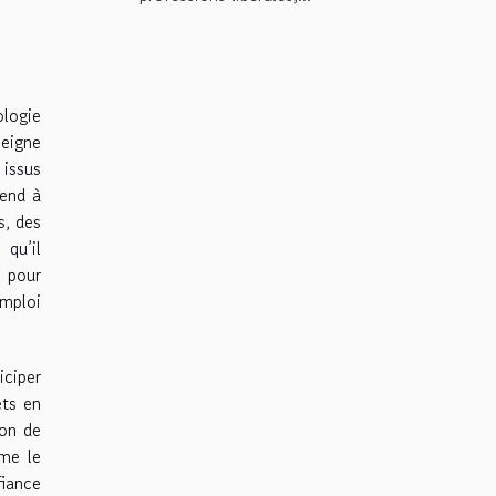
ologie
seigne
 issus
rend à
s, des
 qu’il
e pour
emploi
iciper
ets en
ion de
mme le
fiance