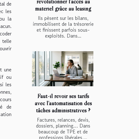
révolutionner l’accès au
tal de
matériel grâce au leasing
ec les
Ils pèsent sur les bilans,
ou la
immobilisent de la trésorerie
hacun.
et finissent parfois sous-
écoder
exploités. Dans...
 telle
ouvrir
t une
tif ou
si les
onnes,
Faut-il revoir ses tarifs
rcours
avec l’automatisation des
té de
tâches administratives ?
cation
Factures, relances, devis,
dossiers, planning… Dans
beaucoup de TPE et de
professions libérales,...