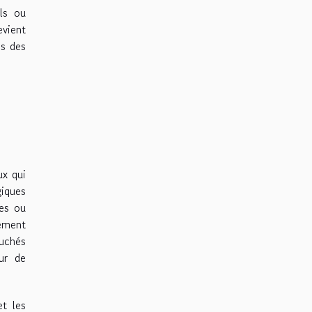
els ou
evient
ns des
ux qui
iques
les ou
nement
ouchés
ur de
et les