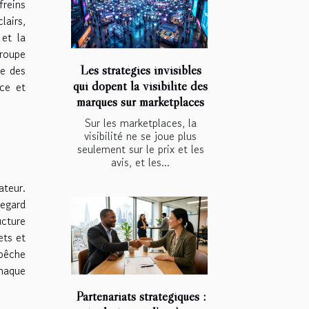
freins
airs,
 et la
roupe
Les stratégies invisibles
de des
qui dopent la visibilité des
nce et
marques sur marketplaces
Sur les marketplaces, la
visibilité ne se joue plus
seulement sur le prix et les
avis, et les...
ateur.
regard
ucture
ets et
mpêche
chaque
Partenariats stratégiques :