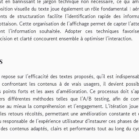
tout en bannissant le jargon technique non nécessaire, ce qui am
sition visuelle du texte joue également un rôle fondamental : aér
nts de structuration facilite l’identification rapide des inform
lottaison. Cette organisation de l’affichage permet de capter l’att
ent l’information souhaitée. Adopter ces techniques favoris
ncision et clarté concourent ensemble à optimiser l’interaction.
s
epose sur l’efficacité des textes proposés, qu’il est indispensa
 confrontant les contenus à de vrais usagers, il devient possi
es points forts et les axes d’amélioration. Ce processus doit s’a
vers différentes méthodes telles que l’A/B testing, afin de co
imise au mieux la compréhension et l’engagement. L’itération joue
 les retours récoltés, permettant une amélioration constante et 
responsable de l’expérience utilisateur d’instaurer ces phases de
r des contenus adaptés, clairs et performants tout au long du cy