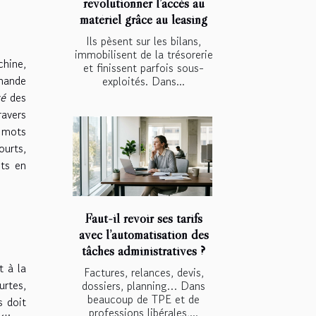
révolutionner l’accès au
matériel grâce au leasing
Ils pèsent sur les bilans,
immobilisent de la trésorerie
hine,
et finissent parfois sous-
mmande
exploités. Dans...
té
des
avers
s mots
ourts,
ots en
Faut-il revoir ses tarifs
avec l’automatisation des
tâches administratives ?
t à la
Factures, relances, devis,
urtes,
dossiers, planning… Dans
beaucoup de TPE et de
s doit
professions libérales,...