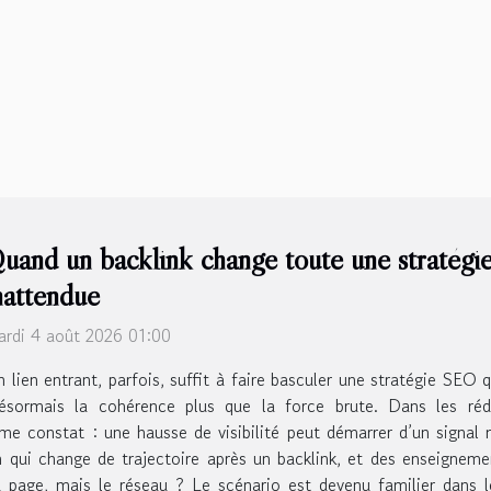
uand un backlink change toute une stratégie 
nattendue
rdi 4 août 2026 01:00
 lien entrant, parfois, suffit à faire basculer une stratégie SEO 
désormais la cohérence plus que la force brute. Dans les ré
e constat : une hausse de visibilité peut démarrer d’un signal m
an qui change de trajectoire après un backlink, et des enseigneme
 la page, mais le réseau ? Le scénario est devenu familier dans 