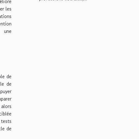
éliore
er les
ations
ention
e une
ble de
ble de
ppuyer
mparer
 alors
ciblée
 tests
cle de