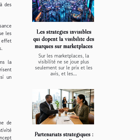
 à des
ssance
Les stratégies invisibles
ue les
qui dopent la visibilité des
 effet
marques sur marketplaces
s.
Sur les marketplaces, la
visibilité ne se joue plus
ans la
seulement sur le prix et les
risent
avis, et les...
nsi un
me de
tivité
Partenariats stratégiques :
oncept