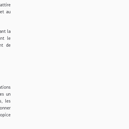
attire
 et au
ant la
nt le
nt de
ations
ues un
, les
ionner
ropice