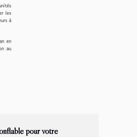
unités
er les
eurs à
lan en
ion au
onflable pour votre