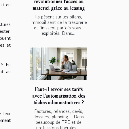
révolutionner l’accès au
est en
matériel grâce au leasing
Ils pèsent sur les bilans,
immobilisent de la trésorerie
ctures
et finissent parfois sous-
ester,
exploités. Dans...
ibuent
tes et
té. En
ent au
Faut-il revoir ses tarifs
avec l’automatisation des
tâches administratives ?
Factures, relances, devis,
 leur
dossiers, planning… Dans
ement
beaucoup de TPE et de
professions libérales,...