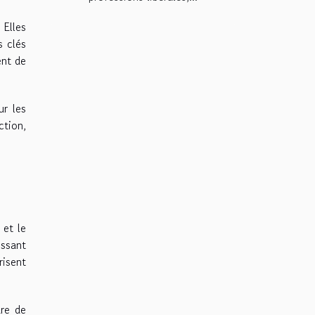
 Elles
s clés
ent de
ur les
ction,
 et le
issant
risent
ure de