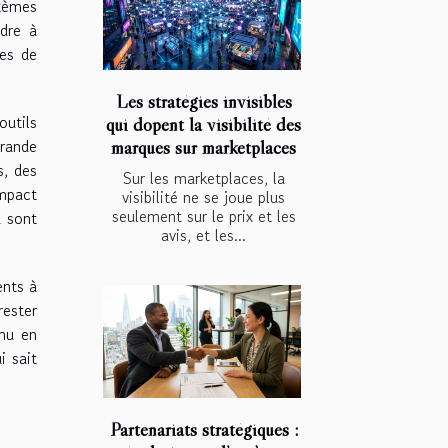
tèmes
dre à
ges de
Les stratégies invisibles
outils
qui dopent la visibilité des
rande
marques sur marketplaces
s, des
Sur les marketplaces, la
impact
visibilité ne se joue plus
seulement sur le prix et les
u sont
avis, et les...
ents à
rester
enu en
i sait
Partenariats stratégiques :