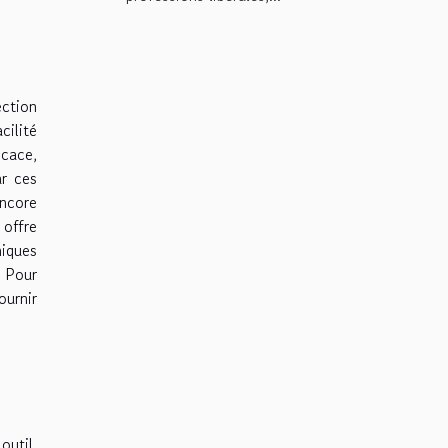
ection
cilité
icace,
ar ces
encore
 offre
niques
. Pour
ournir
outil.