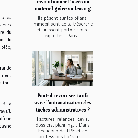
révolutionner l’accès au
matériel grâce au leasing
thodes
Ils pèsent sur les bilans,
immobilisent de la trésorerie
sieurs
et finissent parfois sous-
ire du
exploités. Dans...
ion du
iblée,
grande
rement
autant
Faut-il revoir ses tarifs
avec l’automatisation des
u à la
tâches administratives ?
avail.
atique
Factures, relances, devis,
dossiers, planning… Dans
mpagne
beaucoup de TPE et de
professions libérales,...