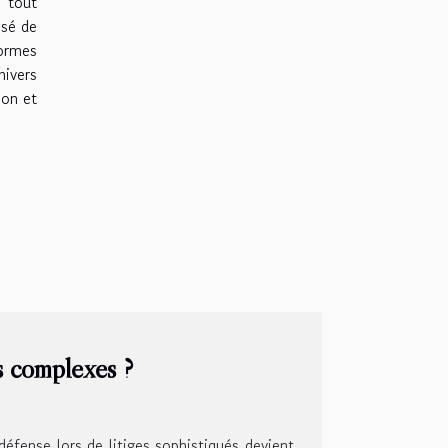
r tout
isé de
normes
nivers
ion et
s complexes ?
éfense lors de litiges sophistiqués devient