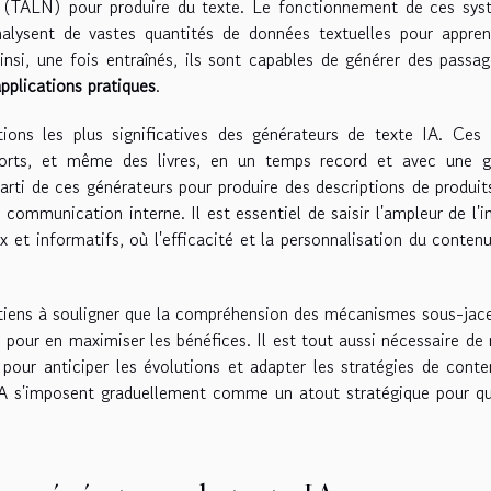
l (TALN) pour produire du texte. Le fonctionnement de ces sys
alysent de vastes quantités de données textuelles pour appren
Ainsi, une fois entraînés, ils sont capables de générer des passa
pplications pratiques
.
tions les plus significatives des générateurs de texte IA. Ces 
pports, et même des livres, en un temps record et avec une g
arti de ces générateurs pour produire des descriptions de produit
ommunication interne. Il est essentiel de saisir l'ampleur de l'
x et informatifs, où l'efficacité et la personnalisation du conten
 je tiens à souligner que la compréhension des mécanismes sous-jac
pour en maximiser les bénéfices. Il est tout aussi nécessaire de 
 pour anticiper les évolutions et adapter les stratégies de cont
IA s'imposent graduellement comme un atout stratégique pour qu