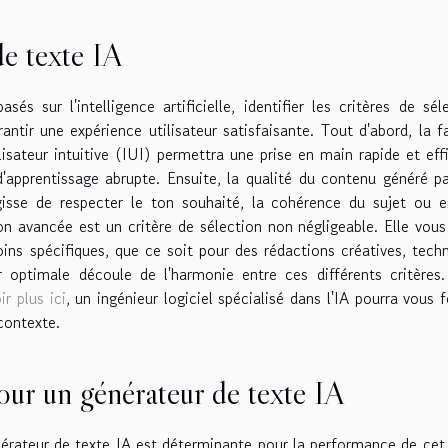
de texte IA
s sur l'intelligence artificielle, identifier les critères de sél
tir une expérience utilisateur satisfaisante. Tout d'abord, la fa
ilisateur intuitive (IUI) permettra une prise en main rapide et eff
 d'apprentissage abrupte. Ensuite, la qualité du contenu généré p
agisse de respecter le ton souhaité, la cohérence du sujet ou 
tion avancée est un critère de sélection non négligeable. Elle vous
soins spécifiques, que ce soit pour des rédactions créatives, tech
 optimale découle de l'harmonie entre ces différents critères
r plus ici
, un ingénieur logiciel spécialisé dans l'IA pourra vous f
contexte.
ur un générateur de texte IA
érateur de texte IA est déterminante pour la performance de cet 