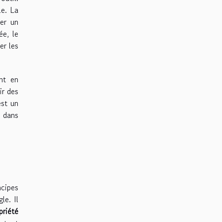
le. La
ler un
ée, le
er les
nt en
ir des
est un
é dans
ncipes
le. Il
priété