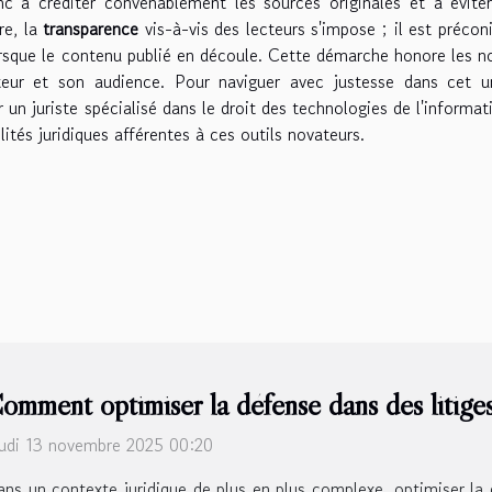
onc à créditer convenablement les sources originales et à évite
re, la
transparence
vis-à-vis des lecteurs s'impose ; il est précon
lorsque le contenu publié en découle. Cette démarche honore les 
uteur et son audience. Pour naviguer avec justesse dans cet u
r un juriste spécialisé dans le droit des technologies de l'informat
lités juridiques afférentes à ces outils novateurs.
omment optimiser la défense dans des litige
udi 13 novembre 2025 00:20
ns un contexte juridique de plus en plus complexe, optimiser la d