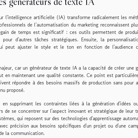
des générateurs de texte IA
r l'intelligence artificielle (IA) transforme radicalement les mé
rofessionnels de l’automatisation du marketing reconnaissent plu
gain de temps est significatif : ces outils permettent de produ
 pour d'autres tâches stratégiques. Ensuite, la personnalisat
ui peut ajuster le style et le ton en fonction de l'audience c
ajeur, car un générateur de texte IA a la capacité de créer une 
ut en maintenant une qualité constante. Ce point est particuliè
oivent répondre à des besoins massifs de production sans pour 
enu proposé.
é en supprimant les contraintes liées à la génération d'idées o
s de se concentrer sur l'aspect innovant et stratégique de leur tr
ystèmes, qui reposent sur des technologies d'apprentissage autom
avec précision aux besoins spécifiques d'un projet ou d'une ca
e de la communication.